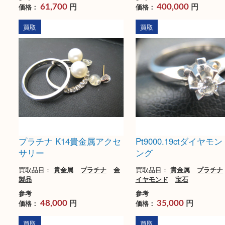
貴金属・アクセサリー・腕
K18 Pt900貴金
時計おまとめ
リーおまとめ
買取品目：
貴金属
プラチナ
買取品目：
貴金属
プ
金
ブランド
金
参考
参考
円
円
価格：
価格：
61,700
400,000
買取
買取
プラチナ K14貴金属アクセ
Pt9000.19ctダ