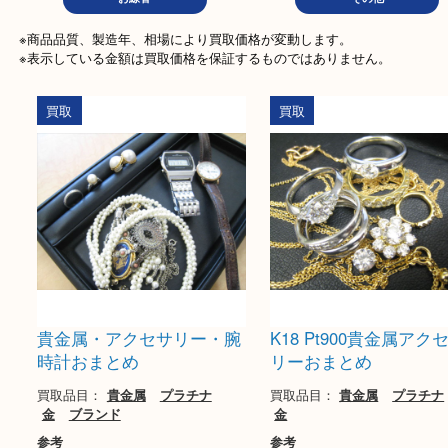
古銭
テレカ
ハガ
文房具
ホビー
香
お線香
その他
※商品品質、製造年、相場により買取価格が変動します。

※表示している金額は買取価格を保証するものではありません。
買取
買取