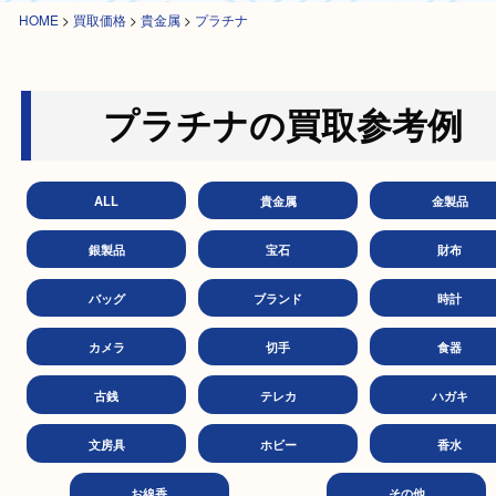
HOME
>
買取価格
>
貴金属
>
プラチナ
プラチナの買取参考
ALL
貴金属
金製
銀製品
宝石
財
バッグ
ブランド
時
カメラ
切手
食