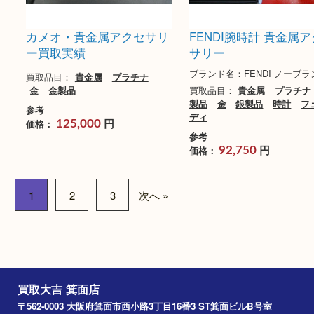
参考
円
価格：
340,000
買取
買取
カメオ・貴金属アクセサリ
FENDI腕時計 貴
ー買取実績
サリー
ブランド名：FENDI ノ
買取品目：
貴金属
プラチナ
金
金製品
買取品目：
貴金属
プ
製品
金
銀製品
時計
参考