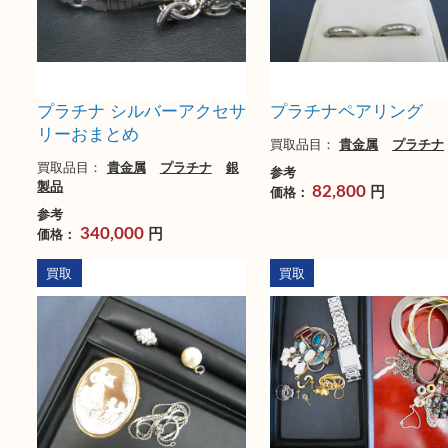
製品
金
銀製品
古銭
金
銀製品
参考
参考
円
円
価格：
価格：
68,500
120,000
買取
買取
プラチナ シルバーアクセサ
プラチナペアリン
リーおまとめ
買取品目：
貴金属
プ
買取品目：
貴金属
プラチナ
銀
参考
製品
円
価格：
82,800