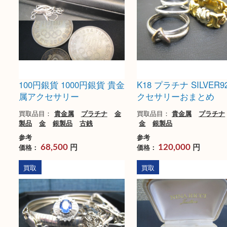
買取品目：
貴金属
プラチナ
金
買取品目：
貴金属
プ
製品
ダイヤモンド
金
宝石
製品
金
参考
参考
円
円
価格：
価格：
85,000
710,000
買取
買取
100円銀貨 1000円銀貨 貴金
K18 プラチナ SILV
属アクセサリー
クセサリーおまと
買取品目：
貴金属
プラチナ
金
買取品目：
貴金属
プ