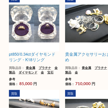
サリー
ング
買取品目：
貴金属
プラチナ
金
買取品目：
貴金属
プ
製品
イヤモンド
宝石
参考
参考
円
円
価格：
価格：
48,000
35,000
買取
買取
pt850/0.34ctダイヤモンド
貴金属アクセサリ
リング・K18リング
め