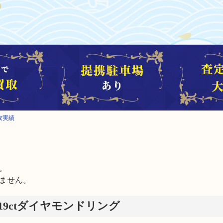
買取実績


ません。
00.19ctダイヤモンドリング