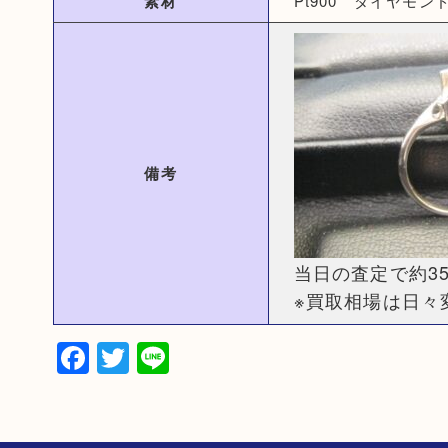
素材
Pt900 ダイヤモンド0
備考
当日の査定で約35
※買取相場は日々
Facebook
Twitter
Line