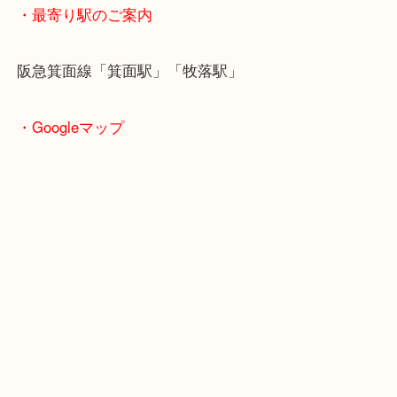
・ご注意ください
商品によってはお買い取りしていない店舗もござい
あらかじめご了承くださいませ。
・最寄り駅のご案内
阪急箕面線「箕面駅」「牧落駅」
・Googleマップ