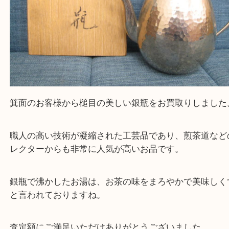
Facebook
Twitter
Line
銀瓶 銀
公開日:2026/07/15
銀瓶 銀（
N/A
銀瓶
銀
）
全て
茶道具
銀製品
箕面