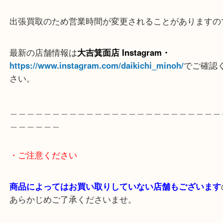
＿＿＿＿＿
※ご注意
（ご来店予定のお客様へ
）
出張買取のため営業時間が変更されることがありま
最新の店舗情報は
大吉箕面店 Instagram・
https://www.instagram.com/daikichi_minoh/
でご
さい。
＿＿＿＿＿＿＿＿＿＿＿＿＿＿＿＿＿＿＿＿＿＿＿
＿＿＿＿＿＿