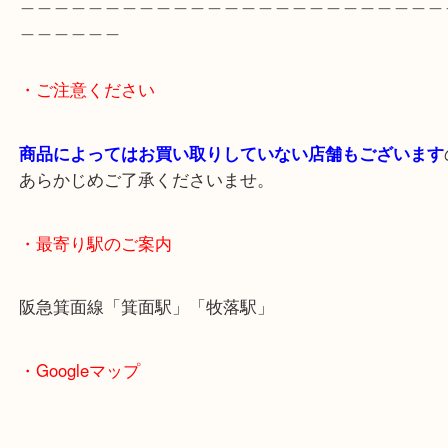
以前にお客様との会話の中で勲章も買い取れるの？
れ、買取実績がありますよ～とお答えしました。
再来店ありがとうございました。
査定額もご満足いただけました。
遺品整理などをしていると出てくる事があると思い
中には極少数の方しか授与されないものや、金や銀
てできたものもありますので
処分する前に一度当店へお持ち込みください、丁寧