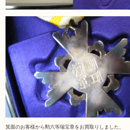
大吉 箕面店に来てよかった！と思っていただけるよ
一点を丁寧に査定いたします！
Facebook
Twitter
Line
勲六等瑞宝章 銀
公開日:2026/01/29
勲六等瑞宝章 銀（
N/A
勲六等瑞宝章
銀
）