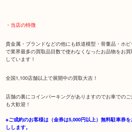
阪急箕面線「箕面駅」「牧落駅」
・Googleマップ