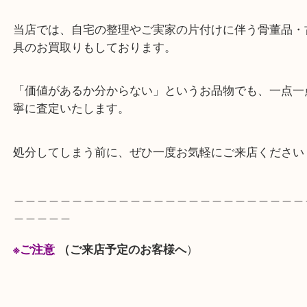
（漆器の、ひび割れ クラック や剥がれがないか確
ます）、時代を経て愛されてきたお品ばかりです。
査定額にご満足いただけありがとうございました。
当店では、自宅の整理やご実家の片付けに伴う骨董
具のお買取りもしております。
「価値があるか分からない」というお品物でも、一
寧に査定いたします。
処分してしまう前に、ぜひ一度お気軽にご来店くだ
＿＿＿＿＿＿＿＿＿＿＿＿＿＿＿＿＿＿＿＿＿＿＿