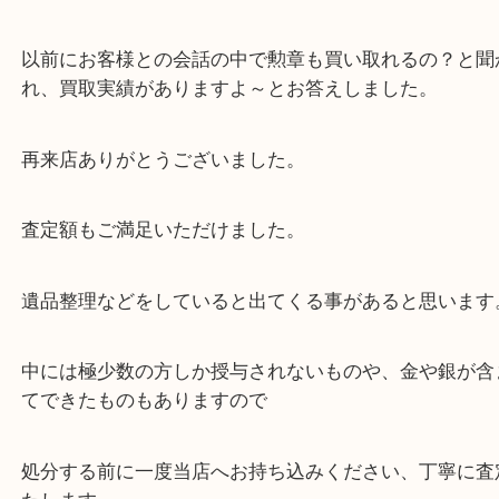
レターパック
全て
貴金属
勲章
箕面