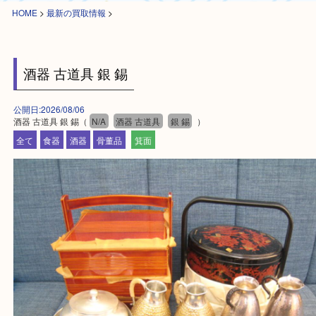
HOME
>
最新の買取情報
>
酒器 古道具 銀 錫
公開日:2026/08/06
酒器 古道具 銀 錫（
N/A
酒器 古道具
銀 錫
）
全て
食器
酒器
骨董品
箕面