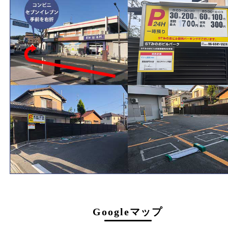
フリーダイヤル
0120-177-397
電話
072-737-7397
営業時間
火曜日～金曜日１０：３０～１８：００
土曜日・祝 日１０：３０～１７：００
受付時間は閉店の30分前まで
定休日
日曜日･月曜日