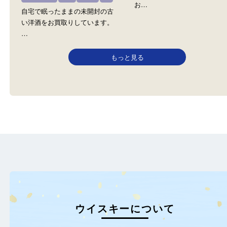
レミーマルタン ナポレオン XO シー
サントリー SUNTORY
バス
全て
ウイスキー
お酒
ブランデー
全て
ヘネシー
豊中のお客様から 未開封
シーバスリーガル
ウイスキー
トリーウィスキーの山崎
レミーマルタン
カミュ
マーテル
お酒
お…
自宅で眠ったままの未開封の古
い洋酒をお買取りしています。
…
もっと見る