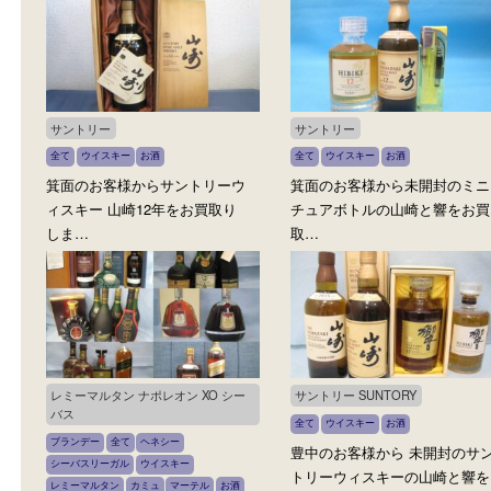
全て
ウイスキー
お酒
全て
ウイスキー
お酒
箕面のお客様からアードベッグ
箕面のお客様から未開封の
トゥエンティーサムシング22年
年をお買取りしました。 
…
サントリー
サントリー
全て
ウイスキー
お酒
全て
ウイスキー
お酒
箕面のお客様からサントリーウ
箕面のお客様から未開封
ィスキー 山崎12年をお買取り
チュアボトルの山崎と響
しま…
取…