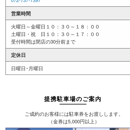
店舗情報
店舗名
買取大吉 箕面店
住所
〒562-0003
大阪府箕面市西小路3丁目16番3
ST箕面ビルB号室