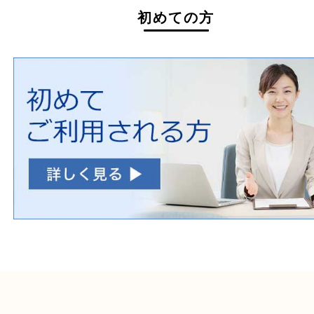
自転車
刀剣・銃
医療機器
医薬品
毒物・劇物
動物製品
たばこ
その他