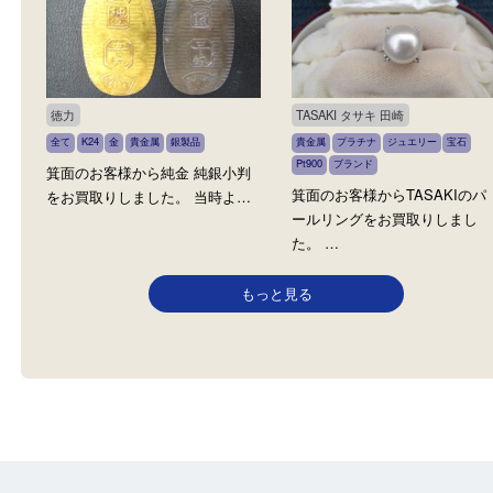
N/A
CHANEL シャネル他
全て
ダイヤモンド
貴金属
プラチナ
金
全て
貴金属
K18
ブランド
ジュエリー
宝石
Pt900
サファイア
シャネル
ホビー
箕面のお客様から とても素敵な
箕面のお客様よりブラン
pt900 サファイヤ ダイヤモン
セサリーからノーブラン
ド…
で…
徳力
TASAKI タサキ 田崎
全て
K24
金
貴金属
銀製品
貴金属
プラチナ
ジュエリー
宝
Pt900
ブランド
箕面のお客様から純金 純銀小判
箕面のお客様からTASAK
をお買取りしました。 当時よ…