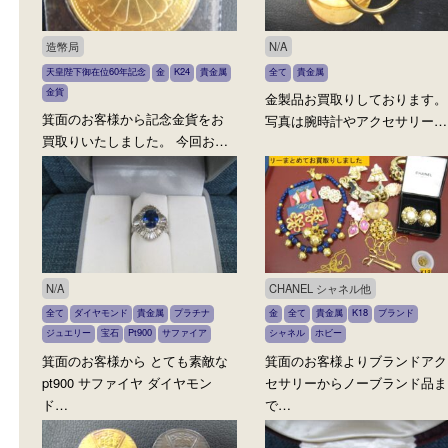
買取ブログ
いろんな商品を買取中
造幣局
N/A
天皇陛下御在位60年記念
金
K24
貴金属
全て
貴金属
金貨
金製品お買取りしており
箕面のお客様から記念金貨をお
写真は腕時計やアクセサ
買取りいたしました。 今回お…