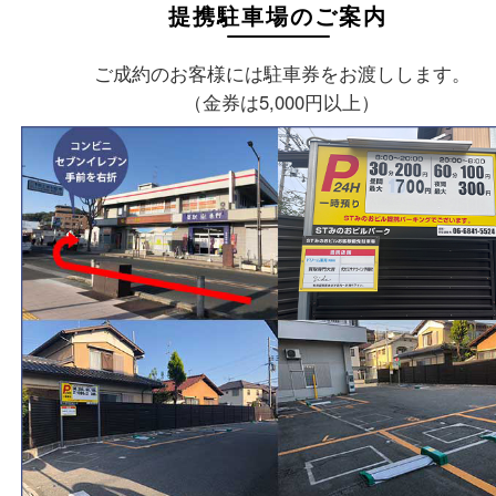
店舗情報
店舗名
買取大吉 箕面店
住所
〒562-0003
大阪府箕面市西小路3丁目16番3
ST箕面ビルB号室
フリーダイヤル
0120-177-397