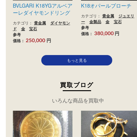
買取
買取
BVLGARI K18YGアルベア
K18オパールブロー
ーレダイヤモンドリング
カテゴリ：
貴金属
ジュ
ー
金製品
金
宝石
カテゴリ：
貴金属
ダイヤモン
参考
ド
金
宝石
円
価格：
380,000
参考
円
価格：
250,000
もっと見る