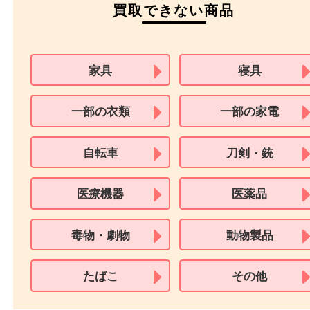
本人
確認書類
運転免許証
マイナンバーカー
パスポート
特別永住者証明書
（日本政府発行のもの
住民基本台帳カード
※在留カードは消費税法改正に伴い令和3年10月1日より、本人確認書
用できません。
※身分証明書の住所に相違がある場合、ご本人様名義の現住所が確認
必要となります。
※18歳未満のお客様からの買取はいたしません。