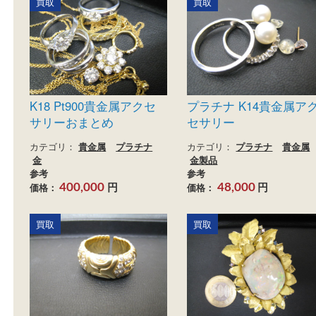
金
宝石
カテゴリ：
貴金属
プラ
参考
金
ブランド
円
価格：
130,000
参考
円
価格：
61,700
買取
買取
K18 Pt900貴金属アクセ
プラチナ K14貴金
サリーおまとめ
セサリー
カテゴリ：
貴金属
プラチナ
カテゴリ：
プラチナ
貴
金
金製品
参考
参考
円
円
価格：
価格：
400,000
48,000