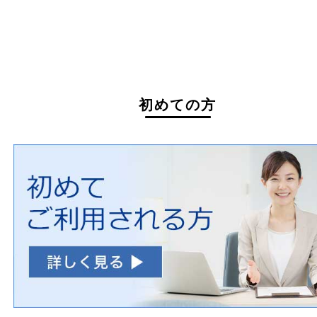
買取できない商品
家具
寝具
一部の衣類
一部の家電
自転車
刀剣・銃