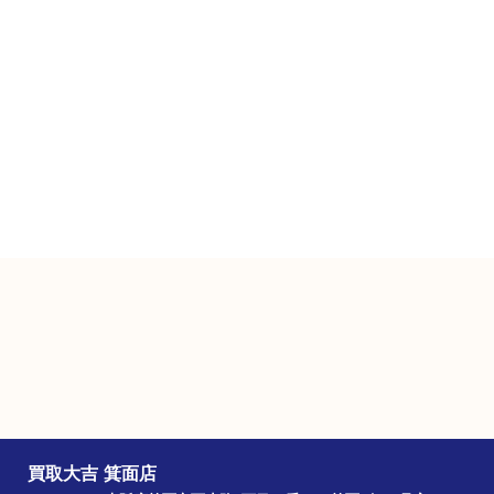
ご成約のお客様には駐車券をお渡しします
（金券は5,000円以上）