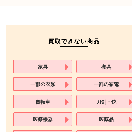
本人
確認書類
運転免許証
マイナンバーカー
パスポート
特別永住者証明書
（日本政府発行のもの
住民基本台帳カード
※在留カードは消費税法改正に伴い令和3年10月1日より、本人確認書
用できません。
※身分証明書の住所に相違がある場合、ご本人様名義の現住所が確認
必要となります。
※18歳未満のお客様からの買取はいたしません。