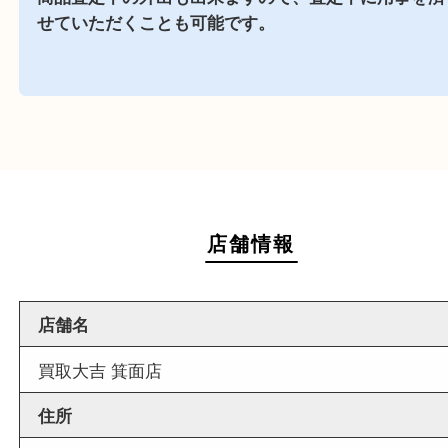
近隣でお買い物
周辺には市役所を始め飲食店やスーパーがござい
で、査定中にお買い物も出来る買取店です。
週末
も営業中
当店は週末も営業しております。平日にはご来店
いお客様にもご利用しやすい買取専門店です。