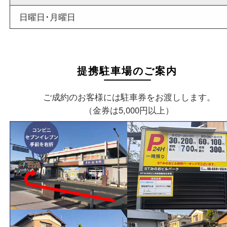
店舗情報
店舗名
買取大吉 箕面店
住所
〒562-0003
大阪府箕面市西小路3丁目16番3
ST箕面ビルB号室
フリーダイヤル
0120-177-397
電話