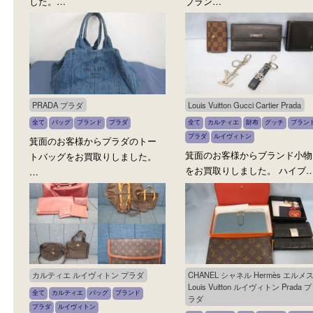
PRADA プラダ
PRADA MIUMIU
全て
バッグ
ブランド
プラダ
全て
バッグ
ブランド
プラダ
箕面のお客様からPRADAのキ
箕面のお客様からPRADA
ャンバスバッグをお買取りしま
MIUMIUをお買取りしま
した。…
ブラン…
PRADA プラダ
Louis Vuitton Gucci Cartier P
全て
バッグ
ブランド
プラダ
全て
カルティエ
財布
グッチ
プラダ
ルイヴィトン
箕面のお客様からプラダのトー
箕面のお客様からブラン
トバッグをお買取りしました。
をお買取りしました。 ハ
…