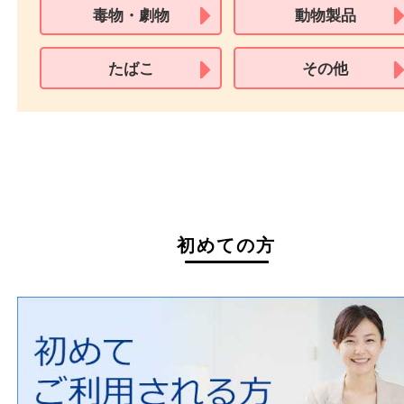
買取できない商品
家具
寝具
一部の衣類
一部の家電
自転車
刀剣・銃
医療機器
医薬品