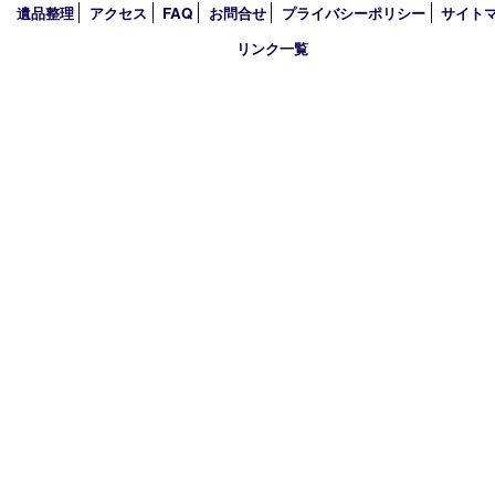
※受付時間は閉店の30分前まで
定休日 日曜日･月曜日
古物商許可証
大阪府公安委員会 第6222320154204号
HOME
初めての方
買取商品
買取参考例
買取ブログ
店頭買
遺品整理
アクセス
FAQ
お問合せ
プライバシーポリシー
サ
リンク一覧