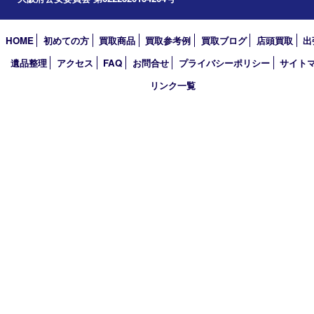
TEL 0120-177-397 / 072-737-7397 FAX 072-723-5039
火曜日～金曜日10:30～18:00
土曜日・祝 日10:30～17:00
※受付時間は閉店の30分前まで
定休日 日曜日･月曜日
古物商許可証
大阪府公安委員会 第6222320154204号
HOME
初めての方
買取商品
買取参考例
買取ブログ
店頭買
遺品整理
アクセス
FAQ
お問合せ
プライバシーポリシー
サ
リンク一覧