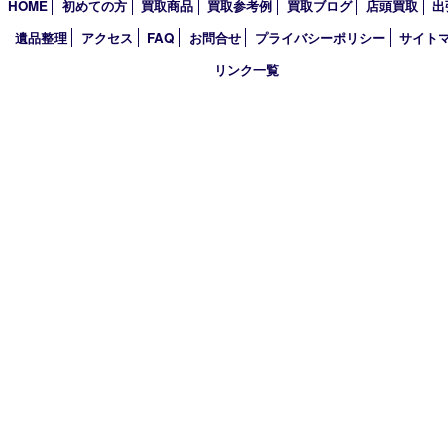
土曜日・祝 日10:30～17:00
※受付時間は閉店の30分前まで
定休日 日曜日･月曜日
古物商許可証
大阪府公安委員会 第6222320154204号
HOME
初めての方
買取商品
買取参考例
買取ブログ
店頭買
遺品整理
アクセス
FAQ
お問合せ
プライバシーポリシー
サ
リンク一覧