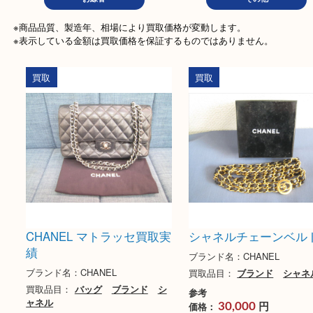
古銭
テレカ
ハガ
文房具
ホビー
香
お線香
その他
※商品品質、製造年、相場により買取価格が変動します。

※表示している金額は買取価格を保証するものではありません。
買取
買取