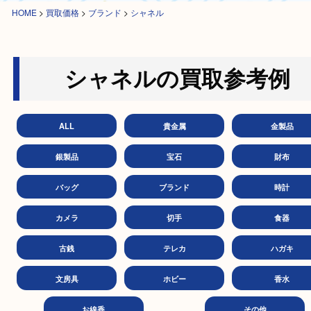
HOME
>
買取価格
>
ブランド
>
シャネル
シャネルの買取参考
ALL
貴金属
金製
銀製品
宝石
財
バッグ
ブランド
時
カメラ
切手
食