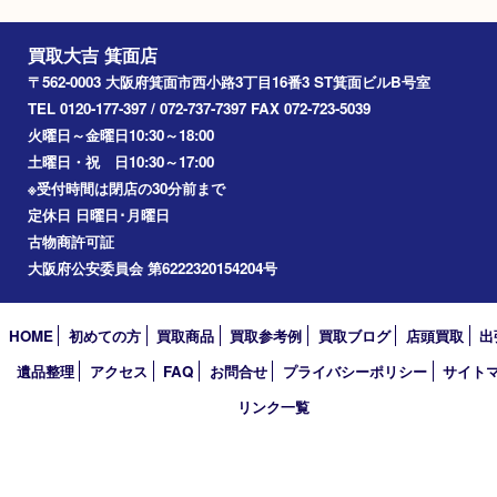
CHANELリュック
CHANEL クラッ
ドケース
ブランド名：CHANEL シャネル
ブランド名：CHANEL 
買取品目：
バッグ
ブランド
シ
ャネル
買取品目：
ブランド
参考
参考
円
価格：
50,000
円
価格：
4,000
買取大吉 箕面店
〒562-0003 大阪府箕面市西小路3丁目16番3 ST箕面ビルB号室
TEL 0120-177-397 / 072-737-7397 FAX 072-723-5039
火曜日～金曜日10:30～18:00
土曜日・祝 日10:30～17:00
※受付時間は閉店の30分前まで
定休日 日曜日･月曜日
古物商許可証
大阪府公安委員会 第6222320154204号