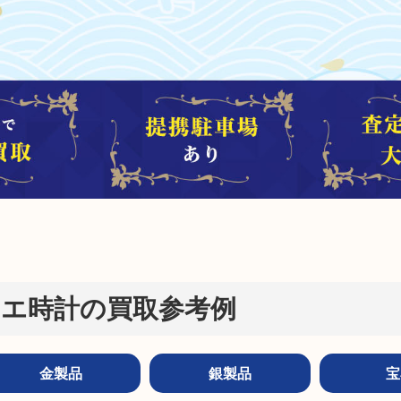
エ時計の買取参考例
金製品
銀製品
宝