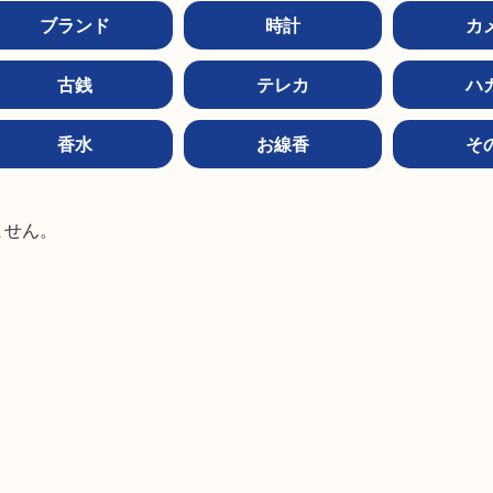
ブランド
時計
カ
古銭
テレカ
ハ
香水
お線香
そ


ません。