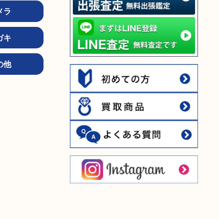
メラ
ガキ
の他