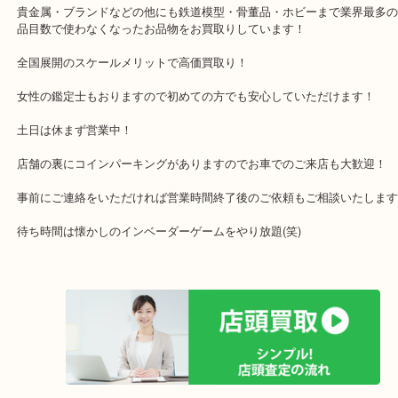
店舗裏にコインパーキングもございますのでご利用ください。
※金券・両替を除くご成約者様へ無料チケットお配りします。
・当店の特徴
箕面市・豊中市・池田市・川西市・宝塚市からご来店が多く店舗裏
ーキングもあるのでお車でもご来店しやすい店舗です。
貴金属・ブランドなどの他にも鉄道模型・骨董品・ホビーまで業界
品目数で使わなくなったお品物をお買取りしています！
全国展開のスケールメリットで高価買取り！
女性の鑑定士もおりますので初めての方でも安心していただけます
土日は休まず営業中！
店舗の裏にコインパーキングがありますのでお車でのご来店も大歓
事前にご連絡をいただければ営業時間終了後のご依頼もご相談いた
待ち時間は懐かしのインベーダーゲームをやり放題(笑)