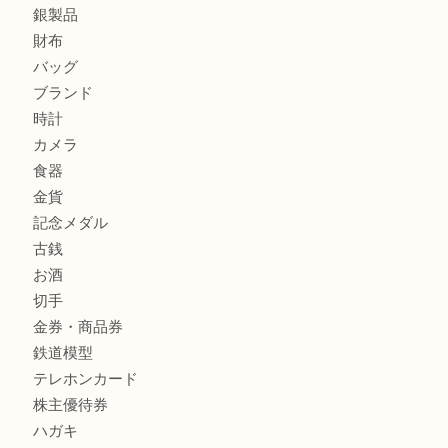
箕面でOLYMPUS カメラ PEN mini E-PM2を売るなら大
箕面で未使用の切手やテレホンカードを売るなら大吉箕面
商品カテゴリ
レターパック
全て
貴金属
宝石
金製品
銀製品
財布