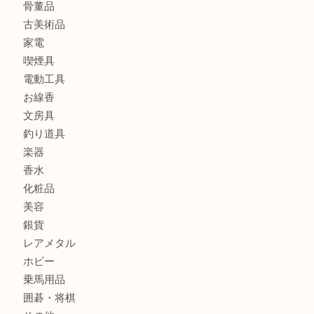
バッグ
ブランド
時計
カメラ
食器
金貨
記念メダル
古銭
お酒
切手
金券・商品券
鉄道模型
テレホンカード
株主優待券
ハガキ
骨董品