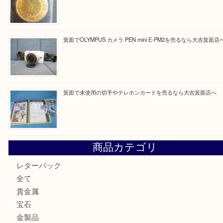
最近の投稿
箕面で真珠のアクセサリーを売るなら大吉箕面店へ
箕面で銀・錫製酒器や古道具 を売るなら大吉箕面店へ
箕面で天皇陛下御在位60年記念金貨を売るなら大吉箕面店