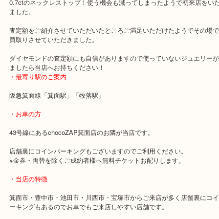
ダイヤモンド ネックレストップ
（
ダイヤモンド
ネックレストップ
N
全て
ダイヤモンド
宝石
ブランド
宝塚市
宝塚の方よりダイヤモンド ネックレストップをお売りいただきまし
このダイヤいくらくらいになりますか？ということでご来店です！
0.7ctのネックレストップ！使う機会も減ってしまったようで初来店
ました。
査定額をご紹介させていただいたところご満足いただけたようでそ
買取りさせていただきました。
ダイヤモンドの査定額にも自信がありますので使っていないジュエ
ましたら当店へお持ちください！
・最寄り駅のご案内
阪急箕面線「箕面駅」「牧落駅」
・お車の方
43号線にあるchocoZAP箕面店のお隣が当店です。