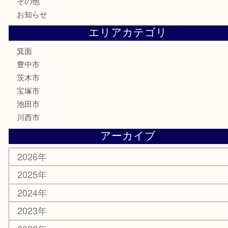
古美術品
家電
喫煙具
電動工具
お線香
文房具
釣り道具
楽器
香水
化粧品
美容
銀貨
レアメタル
ホビー
乗馬用品
囲碁・将棋